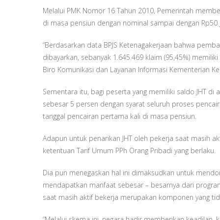
Melalui PMK Nomor 16 Tahun 2010, Pemerintah memberika
di masa pensiun dengan nominal sampai dengan Rp50 j
“Berdasarkan data BPJS Ketenagakerjaan bahwa pembayar
dibayarkan, sebanyak 1.645.469 klaim (95,45%) memiliki 
Biro Komunikasi dan Layanan Informasi Kementerian Keu
Sementara itu, bagi peserta yang memiliki saldo JHT di a
sebesar 5 persen dengan syarat seluruh proses pencaira
tanggal pencairan pertama kali di masa pensiun.
Adapun untuk penarikan JHT oleh pekerja saat masih ak
ketentuan Tarif Umum PPh Orang Pribadi yang berlaku.
Dia pun menegaskan hal ini dimaksudkan untuk mendoro
mendapatkan manfaat sebesar – besarnya dari program 
saat masih aktif bekerja merupakan komponen yang tid
“Melalui skema ini, negara hadir memberikan keadilan, 