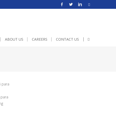
e!important;height:500px;width:600px;}
ABOUT US
CAREERS
CONTACT US
i para
 para
ng