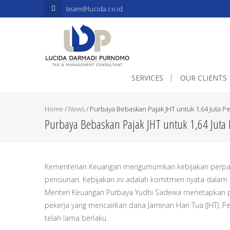
.mapouter{position:relative;text-align:right;height:500px;width:60
team@lucida.co.id
SERVICES
OUR CLIENTS
Home
/
News
/
Purbaya Bebaskan Pajak JHT untuk 1,64 Juta P
Purbaya Bebaskan Pajak JHT untuk 1,64 Juta
Kementerian Keuangan mengumumkan kebijakan perpajak
pensiunan. Kebijakan ini adalah komitmen nyata dalam 
Menteri Keuangan Purbaya Yudhi Sadewa menetapkan perla
pekerja yang mencairkan dana Jaminan Hari Tua (JHT). P
telah lama berlaku.