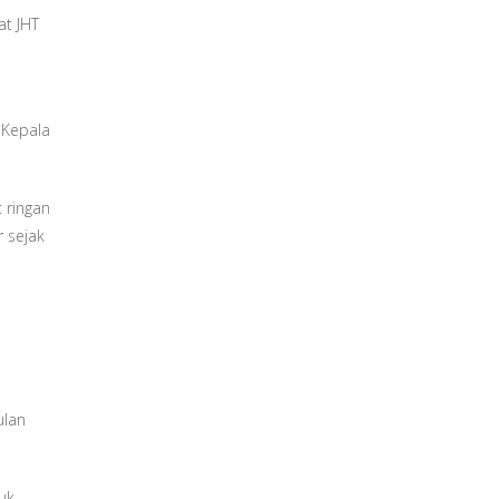
at JHT
 Kepala
t ringan
 sejak
ulan
uk