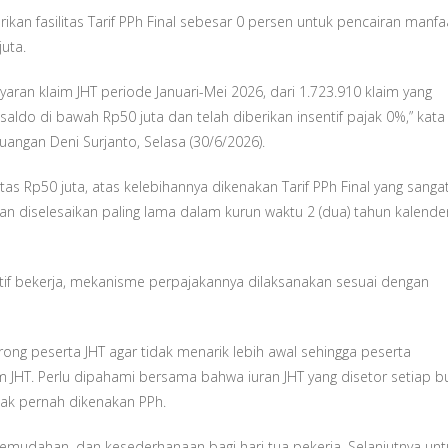
n fasilitas Tarif PPh Final sebesar 0 persen untuk pencairan manfa
uta.
an klaim JHT periode Januari-Mei 2026, dari 1.723.910 klaim yang
saldo di bawah Rp50 juta dan telah diberikan insentif pajak 0%,” kata
angan Deni Surjanto, Selasa (30/6/2026).
tas Rp50 juta, atas kelebihannya dikenakan Tarif PPh Final yang sanga
n diselesaikan paling lama dalam kurun waktu 2 (dua) tahun kalender
tif bekerja, mekanisme perpajakannya dilaksanakan sesuai dengan
ng peserta JHT agar tidak menarik lebih awal sehingga peserta
JHT. Perlu dipahami bersama bahwa iuran JHT yang disetor setiap b
ak pernah dikenakan PPh.
kemudahan, dan kesederhanaan bagi hari tua pekerja. Selanjutnya unt