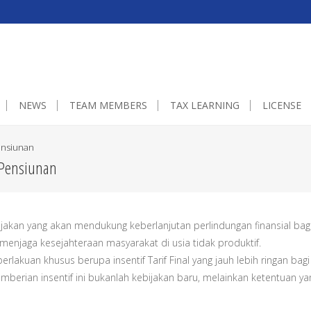
0px;}embedgooglemap.net.gmap_canvas {overflow:hidden;background:non
NEWS
TEAM MEMBERS
TAX LEARNING
LICENSE
ensiunan
 Pensiunan
an yang akan mendukung keberlanjutan perlindungan finansial bag
menjaga kesejahteraan masyarakat di usia tidak produktif.
kuan khusus berupa insentif Tarif Final yang jauh lebih ringan bagi
emberian insentif ini bukanlah kebijakan baru, melainkan ketentuan ya