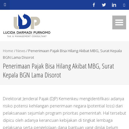
.mapouter{position:relative;text-
align:right;height:500px;width:600px;}embedgooglemap.net.gmap_can
{overflow:hidden;background:none!important;height:500px;width:600p
Home
/
News
/
Penerimaan Pajak Bisa Hilang Akibat MBG, Surat Kepala
BGN Lama Disorot
Penerimaan Pajak Bisa Hilang Akibat MBG, Surat
Kepala BGN Lama Disorot
Direktorat Jenderal Pajak (DJP) Kemenkeu mengidentifikasi adanya
risiko potensi kehilangan penerimaan negara (potential loss) dari
pelaksanaan sejumlah program prioritas pemerintah. Hal tersebut
dipicu oleh adanya kerancuan kebijakan di tingkat lembaga
pelaksana serta pengelolaan dana bantuan yang dinilai belum