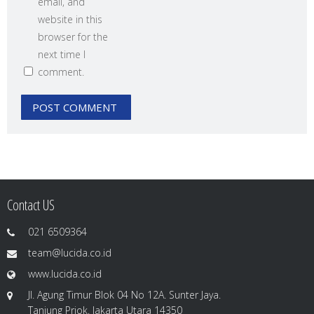
email, and
website in this
browser for the
next time I
comment.
Contact US
021 6509364
team@lucida.co.id
www.lucida.co.id
Jl. Agung Timur Blok 04 No 12A. Sunter Jaya.
Tanjung Priok. Jakarta Utara 14350