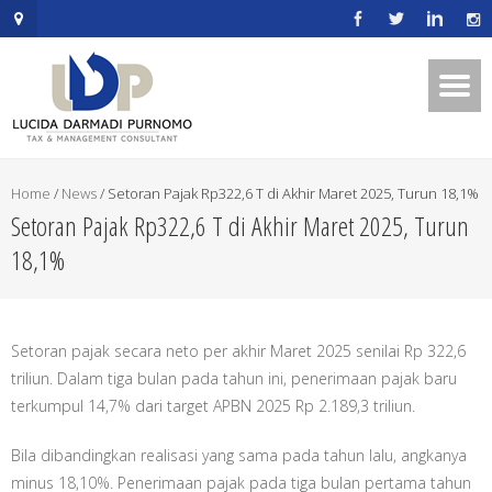
.mapouter{position:relative;text-
align:right;height:500px;width:600px;}embedgooglemap.net.gmap_can
{overflow:hidden;background:none!important;height:500px;width:600p
Home
/
News
/
Setoran Pajak Rp322,6 T di Akhir Maret 2025, Turun 18,1%
Setoran Pajak Rp322,6 T di Akhir Maret 2025, Turun
18,1%
Setoran pajak secara neto per akhir Maret 2025 senilai Rp 322,6
triliun. Dalam tiga bulan pada tahun ini, penerimaan pajak baru
terkumpul 14,7% dari target APBN 2025 Rp 2.189,3 triliun.
Bila dibandingkan realisasi yang sama pada tahun lalu, angkanya
minus 18,10%. Penerimaan pajak pada tiga bulan pertama tahun