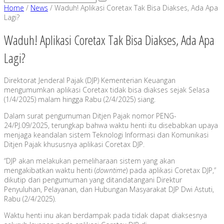
Home
/
News
/
Waduh! Aplikasi Coretax Tak Bisa Diakses, Ada Apa
Lagi?
Waduh! Aplikasi Coretax Tak Bisa Diakses, Ada Apa
Lagi?
Direktorat Jenderal Pajak (DJP) Kementerian Keuangan
mengumumkan aplikasi Coretax tidak bisa diakses sejak Selasa
(1/4/2025) malam hingga Rabu (2/4/2025) siang.
Dalam surat pengumuman Ditjen Pajak nomor PENG-
24/PJ.09/2025, terungkap bahwa waktu henti itu disebabkan upaya
menjaga keandalan sistem Teknologi Informasi dan Komunikasi
Ditjen Pajak khususnya aplikasi Coretax DJP.
“DJP akan melakukan pemeliharaan sistem yang akan
mengakibatkan waktu henti (
downtime
) pada aplikasi Coretax DJP,”
dikutip dari pengumuman yang ditandatangani Direktur
Penyuluhan, Pelayanan, dan Hubungan Masyarakat DJP Dwi Astuti,
Rabu (2/4/2025).
Waktu henti inu akan berdampak pada tidak dapat diaksesnya