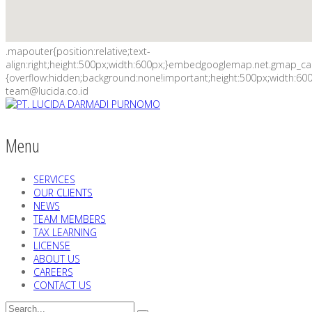
.mapouter{position:relative;text-
align:right;height:500px;width:600px;}embedgooglemap.net.gmap_c
{overflow:hidden;background:none!important;height:500px;width:600
team@lucida.co.id
Menu
SERVICES
OUR CLIENTS
NEWS
TEAM MEMBERS
TAX LEARNING
LICENSE
ABOUT US
CAREERS
CONTACT US