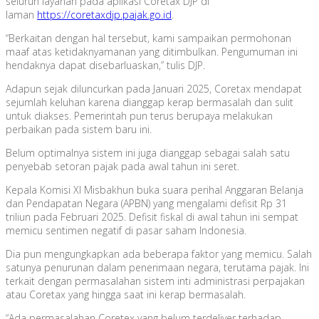
seluruh layanan pada aplikasi Coretax DJP di
laman
https://coretaxdjp.pajak.go.id
.
“Berkaitan dengan hal tersebut, kami sampaikan permohonan
maaf atas ketidaknyamanan yang ditimbulkan. Pengumuman ini
hendaknya dapat disebarluaskan,” tulis DJP.
Adapun sejak diluncurkan pada Januari 2025, Coretax mendapat
sejumlah keluhan karena dianggap kerap bermasalah dan sulit
untuk diakses. Pemerintah pun terus berupaya melakukan
perbaikan pada sistem baru ini.
Belum optimalnya sistem ini juga dianggap sebagai salah satu
penyebab setoran pajak pada awal tahun ini seret.
Kepala Komisi XI Misbakhun buka suara perihal Anggaran Belanja
dan Pendapatan Negara (APBN) yang mengalami defisit Rp 31
triliun pada Februari 2025. Defisit fiskal di awal tahun ini sempat
memicu sentimen negatif di pasar saham Indonesia.
Dia pun mengungkapkan ada beberapa faktor yang memicu. Salah
satunya penurunan dalam penerimaan negara, terutama pajak. Ini
terkait dengan permasalahan sistem inti administrasi perpajakan
atau Coretax yang hingga saat ini kerap bermasalah.
“Ada permasalahan Coretex yang belum terdeliver terhadap