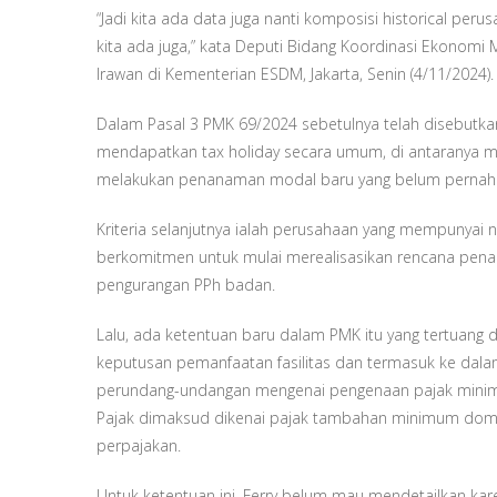
“Jadi kita ada data juga nanti komposisi historical perus
kita ada juga,” kata Deputi Bidang Koordinasi Ekonom
Irawan di Kementerian ESDM, Jakarta, Senin (4/11/2024).
Dalam Pasal 3 PMK 69/2024 sebetulnya telah disebutkan
mendapatkan tax holiday secara umum, di antaranya me
melakukan penanaman modal baru yang belum pernah d
Kriteria selanjutnya ialah perusahaan yang mempunyai n
berkomitmen untuk mulai merealisasikan rencana pena
pengurangan PPh badan.
Lalu, ada ketentuan baru dalam PMK itu yang tertuang 
keputusan pemanfaatan fasilitas dan termasuk ke dala
perundang-undangan mengenai pengenaan pajak minimum
Pajak dimaksud dikenai pajak tambahan minimum dome
perpajakan.
Untuk ketentuan ini, Ferry belum mau mendetailkan ka