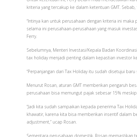
kriteria yang tercakup ke dalam ketentuan GMT. Sebab, t
“Intinya kan untuk perusahaan dengan kriteria ini maka pa
selama ini perusahaan-perusahaan yang masuk investasi k
Ferry.
Sebelumnya, Menteri Investasi/Kepala Badan Koordin
tax holiday menjadi penting dalam kepastian investor k
“Perpanjangan dari Tax Holiday itu sudah disetujui ba
Menurut Rosan, aturan GMT memberikan pengaruh besar
perusahaan bisa memungut pajak sebesar 15% meski
“Jadi kita sudah sampaikan kepada penerima Tax Holiday 
khawatir, karena kita bisa memberikan insentif dalam be
adjustment,” ucap Rosan.
Sementara perusahaan domestik, Rosan memastikan te