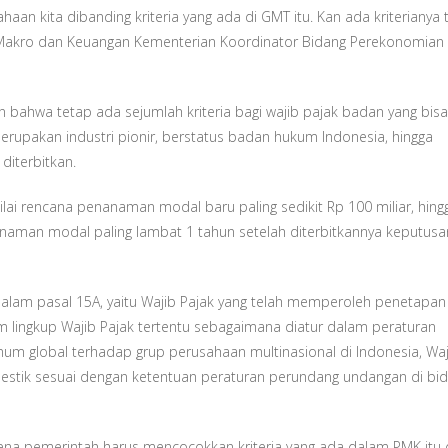
ahaan kita dibanding kriteria yang ada di GMT itu. Kan ada kriterianya 
i Makro dan Keuangan Kementerian Koordinator Bidang Perekonomian 
 bahwa tetap ada sejumlah kriteria bagi wajib pajak badan yang bisa
rupakan industri pionir, berstatus badan hukum Indonesia, hingga
iterbitkan.
ilai rencana penanaman modal baru paling sedikit Rp 100 miliar, hing
naman modal paling lambat 1 tahun setelah diterbitkannya keputusa
dalam pasal 15A, yaitu Wajib Pajak yang telah memperoleh penetapan
m lingkup Wajib Pajak tertentu sebagaimana diatur dalam peraturan
 global terhadap grup perusahaan multinasional di Indonesia, Waj
stik sesuai dengan ketentuan peraturan perundang undangan di bi
rena pemerintah harus mencocokkan kriteria yang ada dalam PMK itu