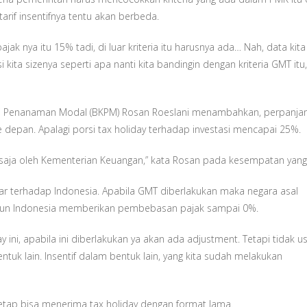
arif insentifnya tentu akan berbeda.
jak nya itu 15% tadi, di luar kriteria itu harusnya ada… Nah, data kit
ita sizenya seperti apa nanti kita bandingin dengan kriteria GMT itu
asi Penanaman Modal (BKPM) Rosan Roeslani menambahkan, perpanja
e depan. Apalagi porsi tax holiday terhadap investasi mencapai 25%.
ru saja oleh Kementerian Keuangan,” kata Rosan pada kesempatan yan
 terhadap Indonesia. Apabila GMT diberlakukan maka negara asal
pun Indonesia memberikan pembebasan pajak sampai 0%.
ini, apabila ini diberlakukan ya akan ada adjustment. Tetapi tidak u
ntuk lain. Insentif dalam bentuk lain, yang kita sudah melakukan
tap bisa menerima tax holiday dengan format lama.