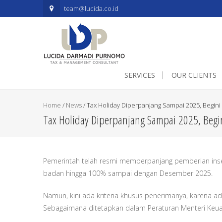
.mapouter{position:relative;text-align:right;height:500px;width:60
team@lucida.co.id
SERVICES
OUR CLIENTS
Home
/
News
/
Tax Holiday Diperpanjang Sampai 2025, Begini 
Tax Holiday Diperpanjang Sampai 2025, Begin
Pemerintah telah resmi memperpanjang pemberian insen
badan hingga 100% sampai dengan Desember 2025.
Namun, kini ada kriteria khusus penerimanya, karena 
Sebagaimana ditetapkan dalam Peraturan Menteri Keu