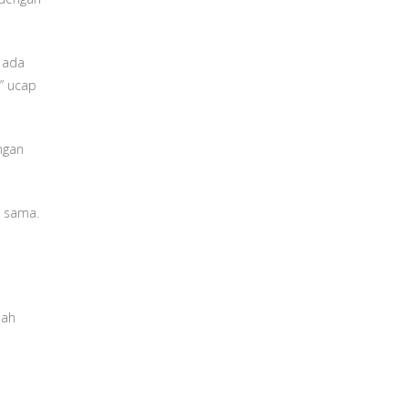
a ada
,” ucap
ngan
g sama.
sah