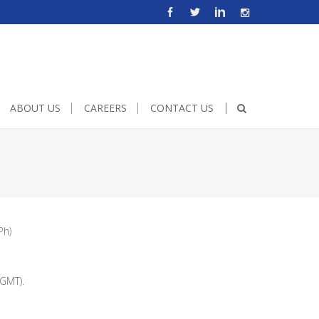
e!important;height:500px;width:600px;}
ABOUT US
CAREERS
CONTACT US
Ph)
GMT).