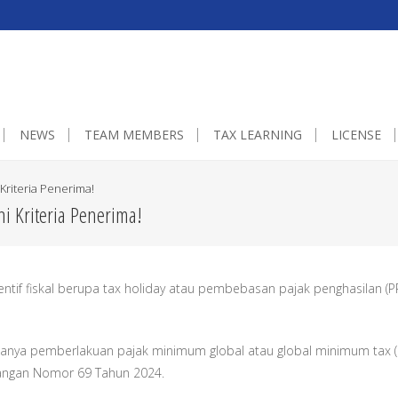
0px;}embedgooglemap.net.gmap_canvas {overflow:hidden;background:non
NEWS
TEAM MEMBERS
TAX LEARNING
LICENSE
Kriteria Penerima!
i Kriteria Penerima!
tif fiskal berupa tax holiday atau pembebasan pajak penghasilan (P
adanya pemberlakuan pajak minimum global atau global minimum tax (
angan Nomor 69 Tahun 2024.