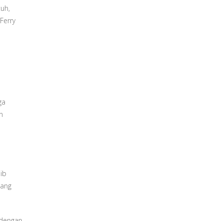
tuh,
Ferry
ga
n
ib
dang
 dengan