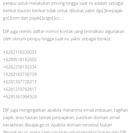
penipu untuk melakukan phising hingga saat ini adalah sebagai
berikut (tautan berikut tidak untuk dibuka), yakni djp[.]linepajak-
go[.]com dan pajak[.]xzgo[.]cc.
DJP juga merilis daftar nomor kontak yang terindikasi digunakan
oleh oknum penipu hingga saat ini, yakni sebagai berikut:
+6282118339033
+6289518182603
+6282258192334
+6283183738739
+6281367728313
+6281318762817
+6285361994929
DJP juga mengingatkan apabila menerima email imbauan, tagihan
pajak, atau tautan terkait perpajakan, pastikan domain email
berakhiran @pajak.go.id. Apabila domain tersebut bukan
@pajak.go.id, maka kami pastikan email tersebut bukan dari DJP.