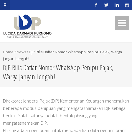
.mapouter{position:relative;text-
align:right;height:500px;width:600px;}embedgooglemap.net.gmap_can
{overflow:hidden;background:none!important;height:500px;width:600p
Home
/
News
/
DJP Rilis Daftar Nomor WhatsApp Penipu Pajak, Warga
Jangan Lengah!
DJP Rilis Daftar Nomor WhatsApp Penipu Pajak,
Warga Jangan Lengah!
Direktorat Jenderal Pajak (DJP) Kementerian Keuangan menemukan
beberapa modus penipuan yang mengatasnamakan DJP sebagai
berikut. Salah satunya adalah bentuk phising yang
mengatasnamakan DJP.
Phising adalah penipuan untuk mendapatkan data penting orang