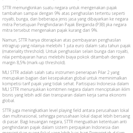
STTR memungkinkan suatu negara untuk mengenakan pajak
tambahan sampai dengan 9% atas penghasilan tertentu seperti
royalti, bunga, dan beberapa jenis jasa yang dibayarkan ke negara
mitra Persetujuan Penghindaran Pajak Berganda (P3B) jika negara
mitra tersebut mengenakan pajak kurang dari 9%.
Namun, STTR hanya diterapkan atas pembayaran penghasilan
intragrup yang nilainya melebihi 1 juta euro dalam satu tahun pajak
(materiality threshold). Untuk penghasilan selain bunga dan royalti,
nilai pembayaran harus melebihi biaya pokok ditambah dengan
margin 8,5% (mark-up threshold).
MLI STTR adalah salah satu instrumen penerapan Pilar 2 yang
merupakan bagian dari kesepakatan global untuk meminimalkan
kompetisi tarif pajak yang tidak sehat. Partisipasi Indonesia dalam
MLI STTR menunjukkan komitmen negara dalam menciptakan iklim
bisnis yang lebih adil dan transparan dalam kerja sama ekonomi
global.
STTR juga meningkatkan level playing field antara perusahaan lokal
dan multinasional, sehingga perusahaan lokal dapat lebih bersaing
di pasar. Bagi keuangan negara, STTR menguatkan ketentuan anti
penghindaran pajak dalam sistem perpajakan Indonesia dan
menciptakan ruang fiskal yang lebih luas bagi Pemerintah dalam