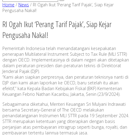
Home
/
News
/
RI Ogah Ikut ‘Perang Tarif Pajak’, Siap Kejar
Pengusaha Nakal!
RI Ogah Ikut ‘Perang Tarif Pajak’, Siap Kejar
Pengusaha Nakal!
Pemerintah Indonesia telah menandatangani kesepakatan
penerapan Multilateral Instrument Subject to Tax Rule (MLI STTR)
dengan OECD. Implementasinya di dalam negeri akan ditetapkan
dalam peraturan presiden dan peraturan teknis di Direktorat
Jenderal Pajak (DJP).
“Kami akan siapkan perpresnya, dan peraturan teknisnya nanti di
DJP dan kami akan laporkan ke OECD, baru setelah itu akan
efektif,” kata Kepala Badan Kebijakan Fiskal (BKF) Kementerian
Keuangan Febrio Nathan Kacaribu, Jakarta, Senin (23/9/2024).
Sebagaimana diketahui, Menteri Keuangan Sri Mulyani Indrawati
bersama Secretary-General of The OECD melakukan
penandatanganan Instrumen MLI STTR pada 19 September 2024.
STTR merupakan ketentuan yang diterapkan dengan basis
perjanjian atas pembayaran intragrup seperti bunga, royalti, dan
pembayaran tertentu lainnya termasuk jasa.