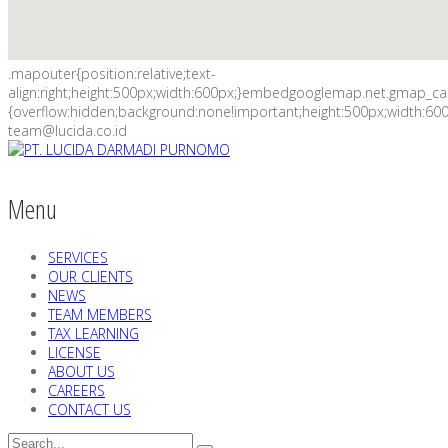
.mapouter{position:relative;text-
align:right;height:500px;width:600px;}embedgooglemap.net.gmap_c
{overflow:hidden;background:none!important;height:500px;width:600
team@lucida.co.id
Menu
SERVICES
OUR CLIENTS
NEWS
TEAM MEMBERS
TAX LEARNING
LICENSE
ABOUT US
CAREERS
CONTACT US