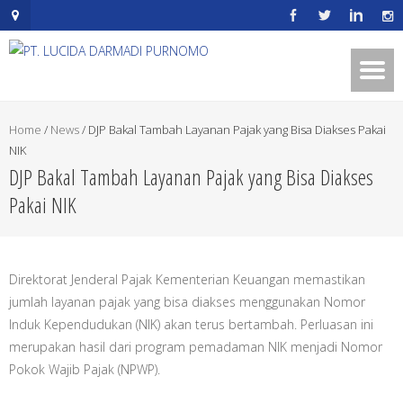
.mapouter{position:relative;text-
align:right;height:500px;width:600px;}embedgooglemap.net.gmap_can
{overflow:hidden;background:none!important;height:500px;width:600p
Home
/
News
/
DJP Bakal Tambah Layanan Pajak yang Bisa Diakses Pakai
NIK
DJP Bakal Tambah Layanan Pajak yang Bisa Diakses
Pakai NIK
Direktorat Jenderal Pajak Kementerian Keuangan memastikan
jumlah layanan pajak yang bisa diakses menggunakan Nomor
Induk Kependudukan (NIK) akan terus bertambah. Perluasan ini
merupakan hasil dari program pemadaman NIK menjadi Nomor
Pokok Wajib Pajak (NPWP).