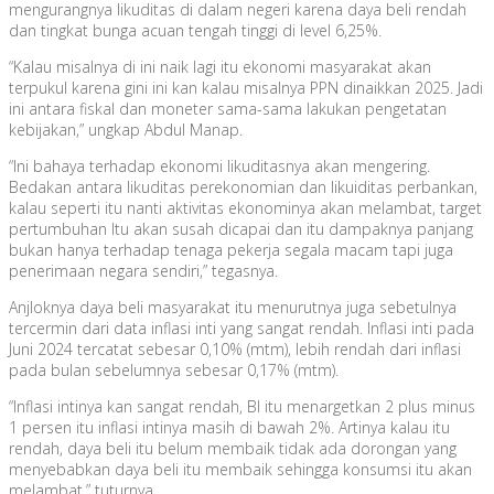
mengurangnya likuditas di dalam negeri karena daya beli rendah
dan tingkat bunga acuan tengah tinggi di level 6,25%.
“Kalau misalnya di ini naik lagi itu ekonomi masyarakat akan
terpukul karena gini ini kan kalau misalnya PPN dinaikkan 2025. Jadi
ini antara fiskal dan moneter sama-sama lakukan pengetatan
kebijakan,” ungkap Abdul Manap.
“Ini bahaya terhadap ekonomi likuditasnya akan mengering.
Bedakan antara likuditas perekonomian dan likuiditas perbankan,
kalau seperti itu nanti aktivitas ekonominya akan melambat, target
pertumbuhan Itu akan susah dicapai dan itu dampaknya panjang
bukan hanya terhadap tenaga pekerja segala macam tapi juga
penerimaan negara sendiri,” tegasnya.
Anjloknya daya beli masyarakat itu menurutnya juga sebetulnya
tercermin dari data inflasi inti yang sangat rendah. Inflasi inti pada
Juni 2024 tercatat sebesar 0,10% (mtm), lebih rendah dari inflasi
pada bulan sebelumnya sebesar 0,17% (mtm).
“Inflasi intinya kan sangat rendah, BI itu menargetkan 2 plus minus
1 persen itu inflasi intinya masih di bawah 2%. Artinya kalau itu
rendah, daya beli itu belum membaik tidak ada dorongan yang
menyebabkan daya beli itu membaik sehingga konsumsi itu akan
melambat,” tuturnya.