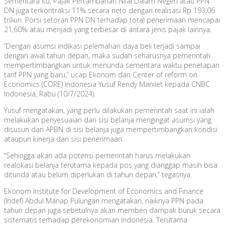
Sementara itu, Pajak Pertambahan Nilai Dalam Negeri atau PPN
DN juga terkontraksi 11% secara neto dengan realisasi Rp 193,06
triliun. Porsi setoran PPN DN terhadap total penerimaan mencapai
21,60% atau menjadi yang terbesar di antara jenis pajak lainnya.
“Dengan asumsi indikasi pelemahan daya beli terjadi sampai
dengan awal tahun depan, maka sudah seharusnya pemerintah
mempertimbangkan untuk menunda sementara waktu penetapan
tarif PPN yang baru,” ucap Ekonom dari Center of reform on
Economics (CORE) Indonesia Yusuf Rendy Manilet kepada CNBC
Indonesia, Rabu (10/7/2024).
Yusuf mengatakan, yang perlu dilakukan pemerintah saat ini ialah
melakukan penyesuaian dari sisi belanja mengingat asumsi yang
disusun dari APBN di sisi belanja juga mempertimbangkan kondisi
ataupun kinerja dari sisi penerimaan.
“Sehingga akan ada potensi pemerintah harus melakukan
realokasi belanja terutama kepada pos yang dianggap masih bisa
ditunda atau belum diperlukan di tahun depan,” tegasnya.
Ekonom Institute for Development of Economics and Finance
(Indef) Abdul Manap Pulungan mengatakan, naiknya PPN pada
tahun depan juga sebetulnya akan memberi dampak buruk secara
sistematis terhadap perekonomian Indonesia. Terutama