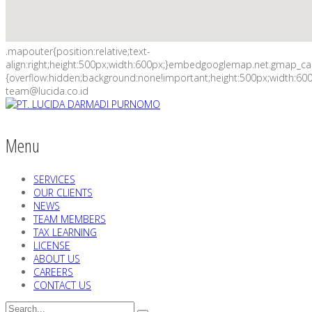
.mapouter{position:relative;text-
align:right;height:500px;width:600px;}embedgooglemap.net.gmap_c
{overflow:hidden;background:none!important;height:500px;width:600
team@lucida.co.id
Menu
SERVICES
OUR CLIENTS
NEWS
TEAM MEMBERS
TAX LEARNING
LICENSE
ABOUT US
CAREERS
CONTACT US