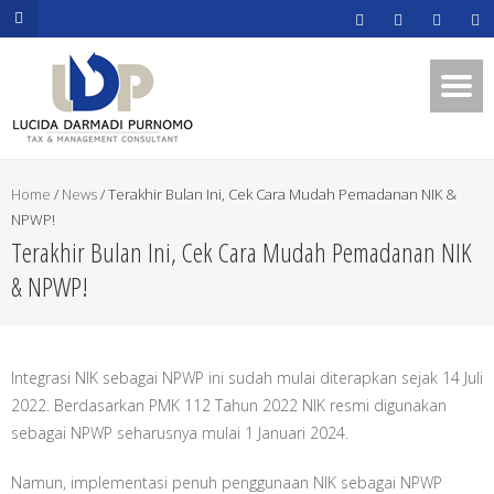
.mapouter{position:relative;text-
align:right;height:500px;width:600px;}embedgooglemap.net.gmap_can
{overflow:hidden;background:none!important;height:500px;width:600p
Home
/
News
/
Terakhir Bulan Ini, Cek Cara Mudah Pemadanan NIK &
NPWP!
Terakhir Bulan Ini, Cek Cara Mudah Pemadanan NIK
& NPWP!
Integrasi NIK sebagai NPWP ini sudah mulai diterapkan sejak 14 Juli
2022. Berdasarkan PMK 112 Tahun 2022 NIK resmi digunakan
sebagai NPWP seharusnya mulai 1 Januari 2024.
Namun, implementasi penuh penggunaan NIK sebagai NPWP