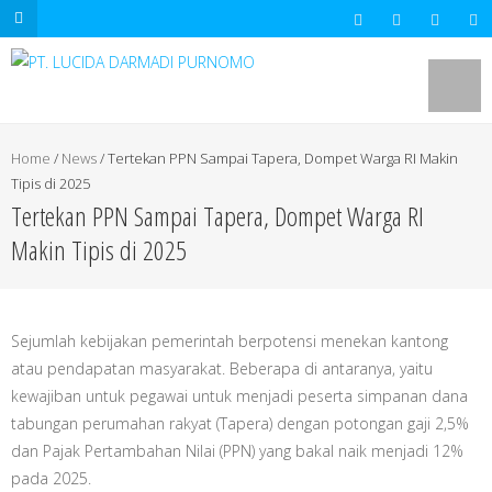
.mapouter{position:relative;text-
align:right;height:500px;width:600px;}embedgooglemap.net.gmap_can
{overflow:hidden;background:none!important;height:500px;width:600p
Home
/
News
/
Tertekan PPN Sampai Tapera, Dompet Warga RI Makin
Tipis di 2025
Tertekan PPN Sampai Tapera, Dompet Warga RI
Makin Tipis di 2025
Sejumlah kebijakan pemerintah berpotensi menekan kantong
atau pendapatan masyarakat. Beberapa di antaranya, yaitu
kewajiban untuk pegawai untuk menjadi peserta simpanan dana
tabungan perumahan rakyat (Tapera) dengan potongan gaji 2,5%
dan Pajak Pertambahan Nilai (PPN) yang bakal naik menjadi 12%
pada 2025.