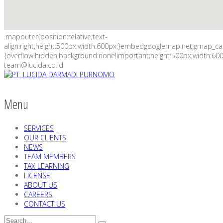
.mapouter{position:relative;text-
align:right;height:500px;width:600px;}embedgooglemap.net.gmap_c
{overflow:hidden;background:none!important;height:500px;width:600
team@lucida.co.id
Menu
SERVICES
OUR CLIENTS
NEWS
TEAM MEMBERS
TAX LEARNING
LICENSE
ABOUT US
CAREERS
CONTACT US