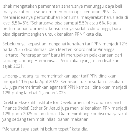
Ishak mengatakan pemerintah seharusnya menunggu daya beli
masyarakat pulih sebelum membuka opsi kenaikan PPN. Dia
menilai idealnya pertumbuhan konsumsi masyarakat harus ada di
level 5,5%-6%. “Seharusnya bisa sampai 5,5% atau 6%. Kalau
pertumbuhan domestic konsumsinya sudah cukup tinggi, baru
bisa dipertimbangkan untuk kenaikan PPN,” kata dia.
Sebelumnya, kepastian mengenai kenaikan tarif PPN menjadi 12%
pada 2025 dikonfirmasi oleh Menteri Koordinator Airlangga
Hartarto. Penerapan tarif baru ini merupakan pelaksanaan dari
Undang-Undang Harmonisasi Perpajakan yang telah disahkan
sejak 2021.
Undang-Undang itu memerintahkan agar tarif PPN dinaikkan
menjadi 11% pada April 2022. Kenaikan itu kini sudah dilakukan.
UU juga memerintahkan agar tarif PPN kembali dinaikkan menjadi
12% paling lambat 1 Januari 2025.
Direktur Eksekutif Institute for Development of Economics and
Finance (Indef) Esther Sri Astuti juga menilai kenaikan PPN menjadi
12% pada 2025 belum tepat. Dia menimbang kondisi masyarakat
yang sedang terhimpit inflasi bahan makanan.
“Menurut saya saat ini belum tepat,” kata dia.