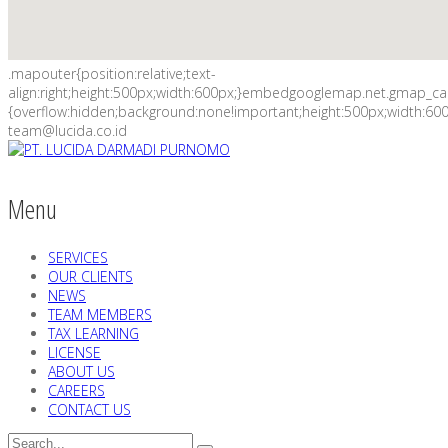
.mapouter{position:relative;text-
align:right;height:500px;width:600px;}embedgooglemap.net.gmap_c
{overflow:hidden;background:none!important;height:500px;width:600
team@lucida.co.id
Menu
SERVICES
OUR CLIENTS
NEWS
TEAM MEMBERS
TAX LEARNING
LICENSE
ABOUT US
CAREERS
CONTACT US