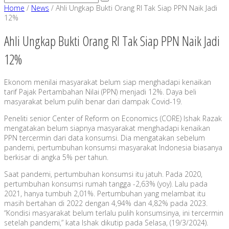
Home
/
News
/
Ahli Ungkap Bukti Orang RI Tak Siap PPN Naik Jadi
12%
Ahli Ungkap Bukti Orang RI Tak Siap PPN Naik Jadi
12%
Ekonom menilai masyarakat belum siap menghadapi kenaikan
tarif Pajak Pertambahan Nilai (PPN) menjadi 12%. Daya beli
masyarakat belum pulih benar dari dampak Covid-19.
Peneliti senior Center of Reform on Economics (CORE) Ishak Razak
mengatakan belum siapnya masyarakat menghadapi kenaikan
PPN tercermin dari data konsumsi. Dia mengatakan sebelum
pandemi, pertumbuhan konsumsi masyarakat Indonesia biasanya
berkisar di angka 5% per tahun.
Saat pandemi, pertumbuhan konsumsi itu jatuh. Pada 2020,
pertumbuhan konsumsi rumah tangga -2,63% (yoy). Lalu pada
2021, hanya tumbuh 2,01%. Pertumbuhan yang melambat itu
masih bertahan di 2022 dengan 4,94% dan 4,82% pada 2023.
“Kondisi masyarakat belum terlalu pulih konsumsinya, ini tercermin
setelah pandemi,” kata Ishak dikutip pada Selasa, (19/3/2024).