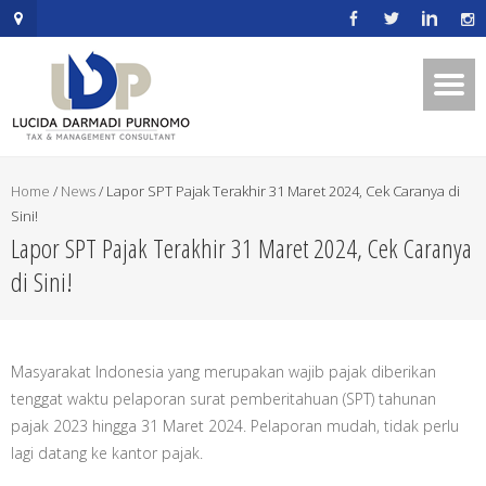
.mapouter{position:relative;text-
align:right;height:500px;width:600px;}embedgooglemap.net.gmap_can
{overflow:hidden;background:none!important;height:500px;width:600p
Home
/
News
/
Lapor SPT Pajak Terakhir 31 Maret 2024, Cek Caranya di
Sini!
Lapor SPT Pajak Terakhir 31 Maret 2024, Cek Caranya
di Sini!
Masyarakat Indonesia yang merupakan wajib pajak diberikan
tenggat waktu pelaporan surat pemberitahuan (SPT) tahunan
pajak 2023 hingga 31 Maret 2024. Pelaporan mudah, tidak perlu
lagi datang ke kantor pajak.