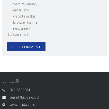
Save my name,
email, and
website in this
browser for the
next time I
comment.
Contact US
021 6509364
team@lucida.co.id
www.lucida.co.id