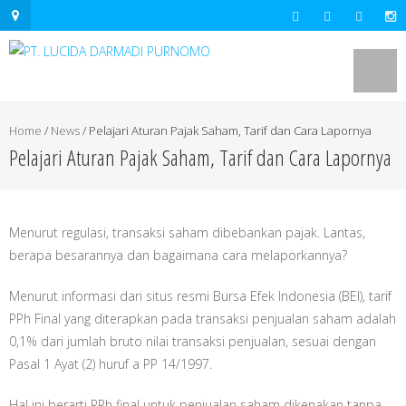
.mapouter{position:relative;text-
align:right;height:500px;width:600px;}embedgooglemap.net.gmap_can
{overflow:hidden;background:none!important;height:500px;width:600p
Home
/
News
/
Pelajari Aturan Pajak Saham, Tarif dan Cara Lapornya
Pelajari Aturan Pajak Saham, Tarif dan Cara Lapornya
Menurut regulasi, transaksi saham dibebankan pajak. Lantas,
berapa besarannya dan bagaimana cara melaporkannya?
Menurut informasi dari situs resmi Bursa Efek Indonesia (BEI), tarif
PPh Final yang diterapkan pada transaksi penjualan saham adalah
0,1% dari jumlah bruto nilai transaksi penjualan, sesuai dengan
Pasal 1 Ayat (2) huruf a PP 14/1997.
Hal ini berarti PPh final untuk penjualan saham dikenakan tanpa