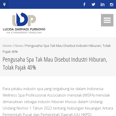
.mapouter{position:relative;text-
align:right;height:500px;width:600px;}embedgooglemap.net.gmap_can
{overflow:hidden;background:none!important;height:500px;width:600p
Home
/
News
/
Pengusaha Spa Tak Mau Disebut Industri Hiburan, Tolak
Pajak 40%
Pengusaha Spa Tak Mau Disebut Industri Hiburan,
Tolak Pajak 40%
Para pelaku industri spa yang tergabung ke dalam Indonesia
Wellness Spa Professional Association menolak (IWSPA) menolak
dimasukkan sebagai industri hiburan khusus dalam Undang-
Undang Nomor 1 Tahun 2022 tentang Hubungan Keuangan Antara
Pemerintah Pusat dan Pemerintah Daerah (UU HKPD).