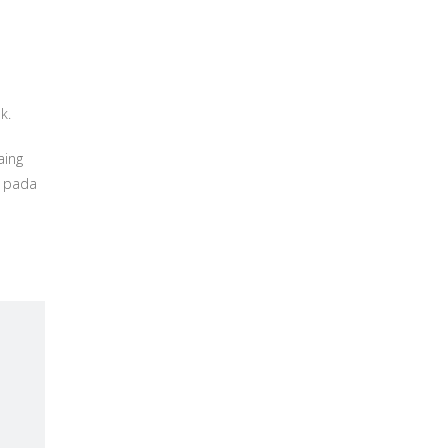
k.
aing
a pada