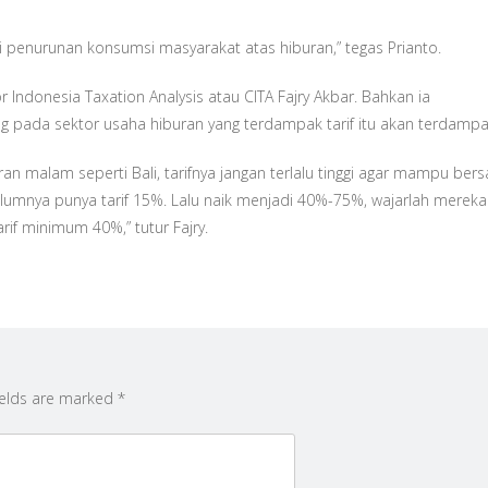
i penurunan konsumsi masyarakat atas hiburan,” tegas Prianto.
 Indonesia Taxation Analysis atau CITA Fajry Akbar. Bahkan ia
 pada sektor usaha hiburan yang terdampak tarif itu akan terdampa
 malam seperti Bali, tarifnya jangan terlalu tinggi agar mampu bers
ebelumnya punya tarif 15%. Lalu naik menjadi 40%-75%, wajarlah merek
if minimum 40%,” tutur Fajry.
ields are marked
*