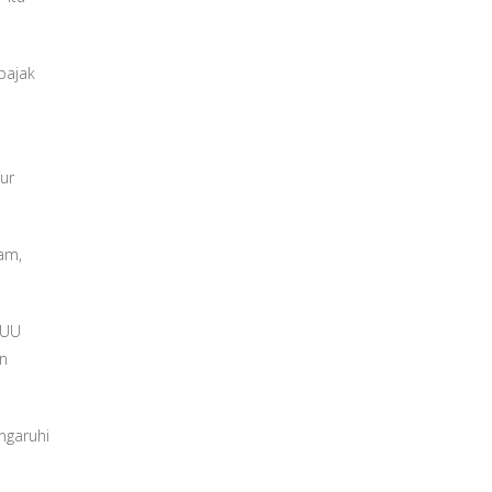
pajak
ur
am,
i UU
an
ngaruhi