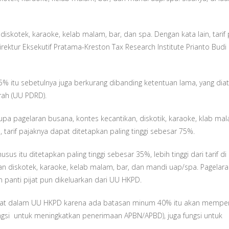
diskotek, karaoke, kelab malam, bar, dan spa. Dengan kata lain, tarif 
Direktur Eksekutif Pratama-Kreston Tax Research Institute Prianto Budi
75% itu sebetulnya juga berkurang dibanding ketentuan lama, yang diat
ah (UU PDRD).
pa pagelaran busana, kontes kecantikan, diskotik, karaoke, klab mal
 tarif pajaknya dapat ditetapkan paling tinggi sebesar 75%.
us itu ditetapkan paling tinggi sebesar 35%, lebih tinggi dari tarif d
an diskotek, karaoke, kelab malam, bar, dan mandi uap/spa. Pagelar
 panti pijat pun dikeluarkan dari UU HKPD.
ngkat dalam UU HKPD karena ada batasan minum 40% itu akan mempe
fungsi untuk meningkatkan penerimaan APBN/APBD), juga fungsi untuk