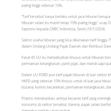
paling tinggi sebesar 10%.
“Tarif tersebut hanya berlaku untuk jasa hiburan berupa 
hiburan selain itu masih tetap 10% paling tinggi,” ucap 
Saptono kepada CNBC Indonesia, Senin (15/1/2024).
Sektor usaha hiburan yang bisa dikenakan tarif hingga 
dalam Undang-Undang Pajak Daerah dan Retribusi Daer
Pasal 45 UU itu menyebutkan khusus untuk hiburan beru
permainan ketangkasan, panti pijat, dan mandi uap/spa,
Dalam UU PDRD pun tarif pajak hiburan di luar sektor khus
HKPD yang sebesar 10% khusus untuk di luar jasa hibur
busana, kontes kecantikan, permainan ketangkasan, dan
Prianto menekankan, artinya besaran tarif yang meni
konsumsi di sektor tersebut. Karena, pajak selain ber
mengatur perilaku masyarakat.