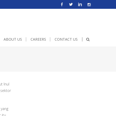
e!important;height:500px;width:600px;}
ABOUT US
CAREERS
CONTACT US
t Inul
 sektor
 yang
 itu