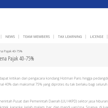
0px;}embedgooglemap.net.gmap_canvas {overflow:hidden;background:non
NEWS
TEAM MEMBERS
TAX LEARNING
LICENSE
na Pajak 40-75%
Kena Pajak 40-75%
ndapat kritikan dari pengacara kondang Hotman Paris hingga pedangdu
inimal 40% dan maksimal 75% yang diprotes itu tak berlaku bagi seluruh
intah Pusat dan Pemerintah Daerah (UU HKPD) sektor jasa hiburan
skotek, karaoke, kelab malam, bar, dan mandi uap/spa. Sisanya, di luar