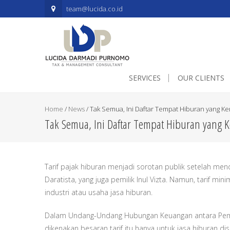
.mapouter{position:relative;text-align:right;height:500px;width:60
team@lucida.co.id
SERVICES
OUR CLIENTS
Home
/
News
/
Tak Semua, Ini Daftar Tempat Hiburan yang Ke
Tak Semua, Ini Daftar Tempat Hiburan yang 
Tarif pajak hiburan menjadi sorotan publik setelah me
Daratista, yang juga pemilik Inul Vizta. Namun, tarif m
industri atau usaha jasa hiburan.
Dalam Undang-Undang Hubungan Keuangan antara Pemer
dikenakan besaran tarif itu hanya untuk jasa hiburan di