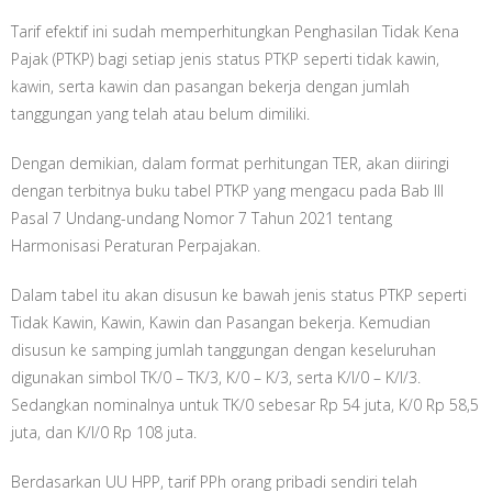
Tarif efektif ini sudah memperhitungkan Penghasilan Tidak Kena
Pajak (PTKP) bagi setiap jenis status PTKP seperti tidak kawin,
kawin, serta kawin dan pasangan bekerja dengan jumlah
tanggungan yang telah atau belum dimiliki.
Dengan demikian, dalam format perhitungan TER, akan diiringi
dengan terbitnya buku tabel PTKP yang mengacu pada Bab III
Pasal 7 Undang-undang Nomor 7 Tahun 2021 tentang
Harmonisasi Peraturan Perpajakan.
Dalam tabel itu akan disusun ke bawah jenis status PTKP seperti
Tidak Kawin, Kawin, Kawin dan Pasangan bekerja. Kemudian
disusun ke samping jumlah tanggungan dengan keseluruhan
digunakan simbol TK/0 – TK/3, K/0 – K/3, serta K/I/0 – K/I/3.
Sedangkan nominalnya untuk TK/0 sebesar Rp 54 juta, K/0 Rp 58,5
juta, dan K/I/0 Rp 108 juta.
Berdasarkan UU HPP, tarif PPh orang pribadi sendiri telah