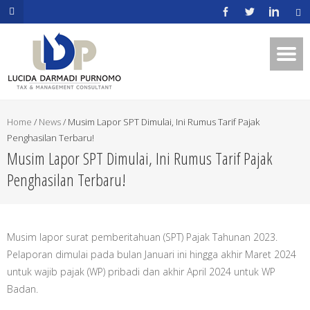
.mapouter{position:relative;text-
align:right;height:500px;width:600px;}embedgooglemap.net.gmap_can
{overflow:hidden;background:none!important;height:500px;width:600p
Home
/
News
/
Musim Lapor SPT Dimulai, Ini Rumus Tarif Pajak
Penghasilan Terbaru!
Musim Lapor SPT Dimulai, Ini Rumus Tarif Pajak
Penghasilan Terbaru!
Musim lapor surat pemberitahuan (SPT) Pajak Tahunan 2023.
Pelaporan dimulai pada bulan Januari ini hingga akhir Maret 2024
untuk wajib pajak (WP) pribadi dan akhir April 2024 untuk WP
Badan.