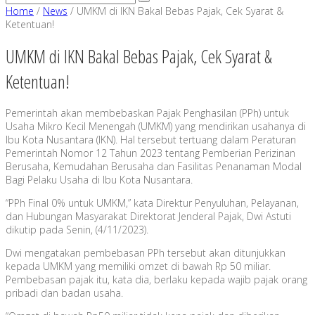
Home
/
News
/
UMKM di IKN Bakal Bebas Pajak, Cek Syarat &
Ketentuan!
UMKM di IKN Bakal Bebas Pajak, Cek Syarat &
Ketentuan!
Pemerintah akan membebaskan Pajak Penghasilan (PPh) untuk
Usaha Mikro Kecil Menengah (UMKM) yang mendirikan usahanya di
Ibu Kota Nusantara (IKN). Hal tersebut tertuang dalam Peraturan
Pemerintah Nomor 12 Tahun 2023 tentang Pemberian Perizinan
Berusaha, Kemudahan Berusaha dan Fasilitas Penanaman Modal
Bagi Pelaku Usaha di Ibu Kota Nusantara.
“PPh Final 0% untuk UMKM,” kata Direktur Penyuluhan, Pelayanan,
dan Hubungan Masyarakat Direktorat Jenderal Pajak, Dwi Astuti
dikutip pada Senin, (4/11/2023).
Dwi mengatakan pembebasan PPh tersebut akan ditunjukkan
kepada UMKM yang memiliki omzet di bawah Rp 50 miliar.
Pembebasan pajak itu, kata dia, berlaku kepada wajib pajak orang
pribadi dan badan usaha.