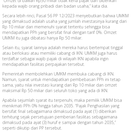
“Omzet di bawah Rp50 miliar tidak kena pajak dan diberikan
kepada wajib orang pribadi dan badan usaha,” kata dia.
Secara lebih rinci, Pasal 56 PP 12/2023 menyebutkan bahwa UMKM
yang dimaksud adalah usaha yang jumlah investasinya kurang dari
Rp 10 miliar dan memenuhi syarat tertentu sehingga bisa
mendapatkan PPh yang bersifat final dengan tarif 0%. Omzet
UMKM itu juga dibatasi hanya Rp 50 miliar.
Selain itu, syarat lainnya adalah mereka harus bertempat tinggal
atau berlokasi atau memiliki cabang di IKN. UMKM juga harus
terdaftar sebagai wajib pajak di wilayah IKN apabila ingin
mendapatkan fasilitas perpajakan tersebut.
Pemerintah membolehkan UMKM membuka cabang di IKN.
Namun, syarat untuk mendapatkan pembebasan PPh ini tetap
sama, yaitu nilai investasi kurang dari Rp 10 miliar dan omzet
maksimal Rp 50 miliar dari seluruh toko yang ada di IKN.
Apabila sejumlah syarat itu terpenuhi, maka pemilik UMKM bisa
menikmati PPh 0% hingga tahun 2035. “Pajak Penghasilan yang
bersifat final sebagaimana dimaksud pada ayat (1) diberikan
terhitung sejak persetujuan pemberian fasilitas sebagaimana
dimaksud pada ayat (3) huruf e sampai dengan tahun 2035,”
seperti dikutip dari PP tersebut.