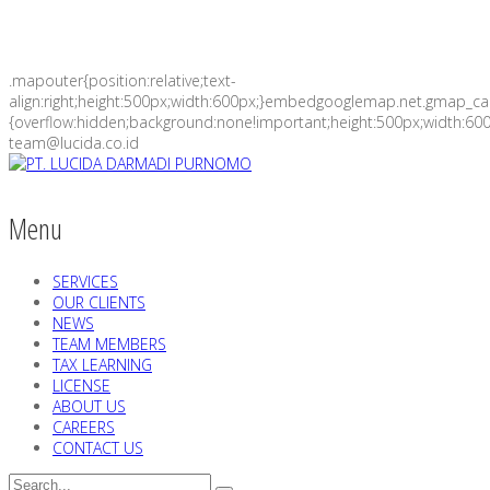
.mapouter{position:relative;text-
align:right;height:500px;width:600px;}embedgooglemap.net.gmap_c
{overflow:hidden;background:none!important;height:500px;width:600
team@lucida.co.id
Menu
SERVICES
OUR CLIENTS
NEWS
TEAM MEMBERS
TAX LEARNING
LICENSE
ABOUT US
CAREERS
CONTACT US