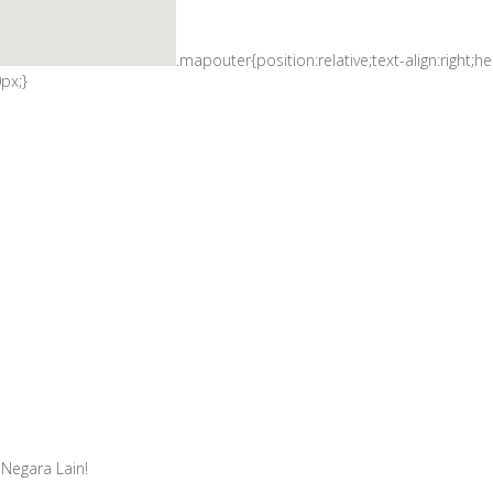
.mapouter{position:relative;text-align:righ
px;}
Negara Lain!