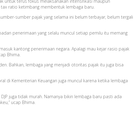
ak untuk terus fokus melaksanakan intensifikasi maupun
an tax ratio ketimbang membentuk lembaga baru.
a sumber-sumber pajak yang selama ini belum terbayar, belum tergali
n badan penerimaan yang selalu muncul setiap pemilu itu memang
t masuk kantong penerimaan negara. Apalagi mau kejar rasio pajak
cap Bhima.
den. Bahkan, lembaga yang menjadi otoritas pajak itu juga bisa
al di Kementerian Keuangan juga muncul karena ketika lembaga
JP juga tidak murah. Namanya bikin lembaga baru pasti ada
keu,” ucap Bhima.