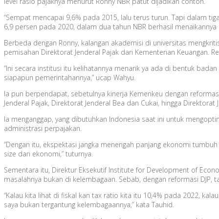
level rasio pajaknya menurut Ronny NBR patut dijadikan contoh.
“Sempat mencapai 9,6% pada 2015, lalu terus turun. Tapi dalam tiga
6,9 persen pada 2020, dalam dua tahun NBR berhasil menaikannya m
Berbeda dengan Ronny, kalangan akademisi di universitas mengkri
pemisahan Direktorat Jenderal Pajak dari Kementerian Keuangan. R
“Ini secara institusi itu kelihatannya menarik ya ada di bentuk bada
siapapun pemerintahannya,” ucap Wahyu.
Ia pun berpendapat, sebetulnya kinerja Kemenkeu dengan reformasi
Jenderal Pajak, Direktorat Jenderal Bea dan Cukai, hingga Direktora
Ia menganggap, yang dibutuhkan Indonesia saat ini untuk mengopti
administrasi perpajakan.
“Dengan itu, ekspektasi jangka menengah panjang ekonomi tumbuh cep
size dari ekonomi,” tuturnya.
Sementara itu, Direktur Eksekutif Institute for Development of Eco
masalahnya bukan di kelembagaan. Sebab, dengan reformasi DJP, ta
“Kalau kita lihat di fiskal kan tax ratio kita itu 10,4% pada 2022, ka
saya bukan tergantung kelembagaannya,” kata Tauhid.