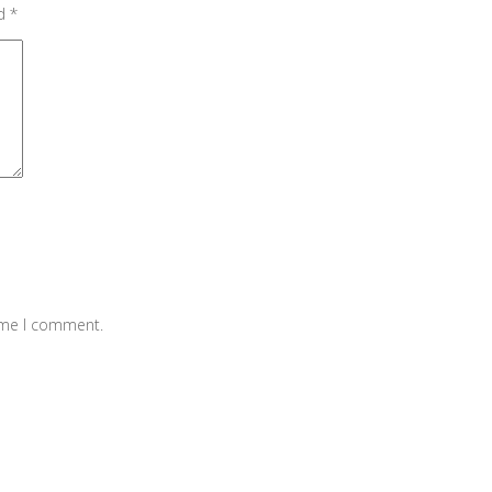
ed
*
time I comment.