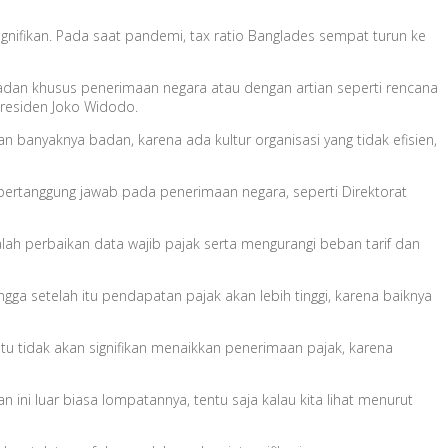
ignifikan. Pada saat pandemi, tax ratio Banglades sempat turun ke
adan khusus penerimaan negara atau dengan artian seperti rencana
Presiden Joko Widodo.
an banyaknya badan, karena ada kultur organisasi yang tidak efisien,
bertanggung jawab pada penerimaan negara, seperti Direktorat
ah perbaikan data wajib pajak serta mengurangi beban tarif dan
ga setelah itu pendapatan pajak akan lebih tinggi, karena baiknya
itu tidak akan signifikan menaikkan penerimaan pajak, karena
kan ini luar biasa lompatannya, tentu saja kalau kita lihat menurut