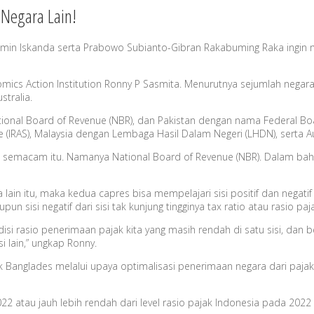
 Negara Lain!
imin Iskanda serta Prabowo Subianto-Gibran Rakabuming Raka ingin
nomics Action Institution Ronny P Sasmita. Menurutnya sejumlah nega
stralia.
ional Board of Revenue (NBR), dan Pakistan dengan nama Federal Boa
e (IRAS), Malaysia dengan Lembaga Hasil Dalam Negeri (LHDN), serta Au
l semacam itu. Namanya National Board of Revenue (NBR). Dalam bah
ain itu, maka kedua capres bisa mempelajari sisi positif dan negat
isi negatif dari sisi tak kunjung tingginya tax ratio atau rasio paj
si rasio penerimaan pajak kita yang masih rendah di satu sisi, dan
i lain,” ungkap Ronny.
 Banglades melalui upaya optimalisasi penerimaan negara dari pajak
r 2022 atau jauh lebih rendah dari level rasio pajak Indonesia pada 2