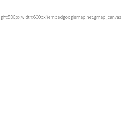
t;height:500px;width:600px;}embedgooglemap.net.gmap_canvas