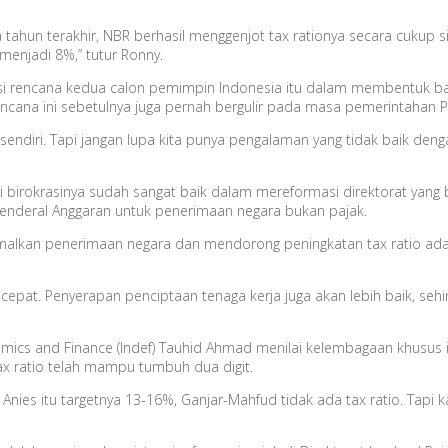
 tahun terakhir, NBR berhasil menggenjot tax rationya secara cukup s
enjadi 8%,” tutur Ronny.
tisi rencana kedua calon pemimpin Indonesia itu dalam membentuk b
encana ini sebetulnya juga pernah bergulir pada masa pemerintahan 
n sendiri. Tapi jangan lupa kita punya pengalaman yang tidak baik deng
 birokrasinya sudah sangat baik dalam mereformasi direktorat yang 
t Jenderal Anggaran untuk penerimaan negara bukan pajak.
malkan penerimaan negara dan mendorong peningkatan tax ratio adal
at. Penyerapan penciptaan tenaga kerja juga akan lebih baik, sehing
nomics and Finance (Indef) Tauhid Ahmad menilai kelembagaan khusus 
x ratio telah mampu tumbuh dua digit.
lau Anies itu targetnya 13-16%, Ganjar-Mahfud tidak ada tax ratio. Tapi 