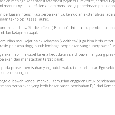
lah menjaga konsistensi reformasi pajak di Direktorat Jenderal Paj
i ini menurutnya lebih efisien dalam mendorong penerimaan pajak d
ri perluasan intensifikasi perpajakan ya, kemudian ekstensifikasi ad
aan teknologi,” tegas Tauhid.
Economic and Law Studies (Celios) Bhima Yudhistira. Isu pembentuka
ambilan kebijakan pajak.
Kemudian mau kejar pajak kekayaan (wealth tax) juga bisa lebih cepa
asio pajaknya tinggi butuh lembaga perpajakan yang superpower,” u
uga akan lebih fleksibel karena kedudukannya di bawah langsung presi
pajakan dan menetapkan target pajak.
ada proses pemisahan yang butuh waktu tidak sebentar. Ego sektor
menteri keuangan.
baga di bawah kendali menkeu. Kemudian anggaran untuk pemisahan D
erimaan perpajakan yang lebih besar pasca pemisahan DJP dari Kemen