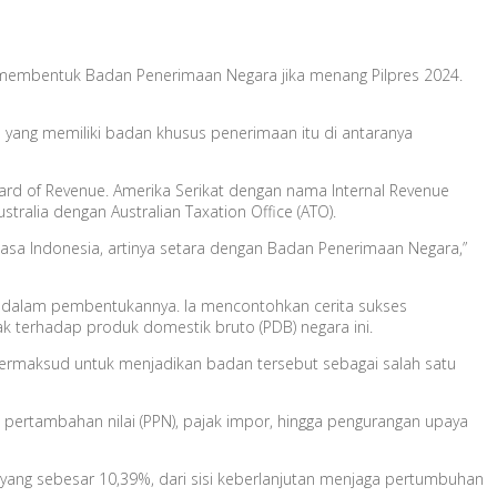
 membentuk Badan Penerimaan Negara jika menang Pilpres 2024.
ra yang memiliki badan khusus penerimaan itu di antaranya
rd of Revenue. Amerika Serikat dengan nama Internal Revenue
stralia dengan Australian Taxation Office (ATO).
asa Indonesia, artinya setara dengan Badan Penerimaan Negara,”
if dalam pembentukannya. Ia mencontohkan cerita sukses
ak terhadap produk domestik bruto (PDB) negara ini.
 bermaksud untuk menjadikan badan tersebut sebagai salah satu
 pertambahan nilai (PPN), pajak impor, hingga pengurangan upaya
022 yang sebesar 10,39%, dari sisi keberlanjutan menjaga pertumbuhan