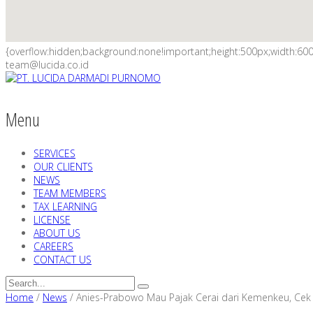
{overflow:hidden;background:none!important;height:500px;width:600
team@lucida.co.id
Menu
SERVICES
OUR CLIENTS
NEWS
TEAM MEMBERS
TAX LEARNING
LICENSE
ABOUT US
CAREERS
CONTACT US
Home
/
News
/
Anies-Prabowo Mau Pajak Cerai dari Kemenkeu, Cek 