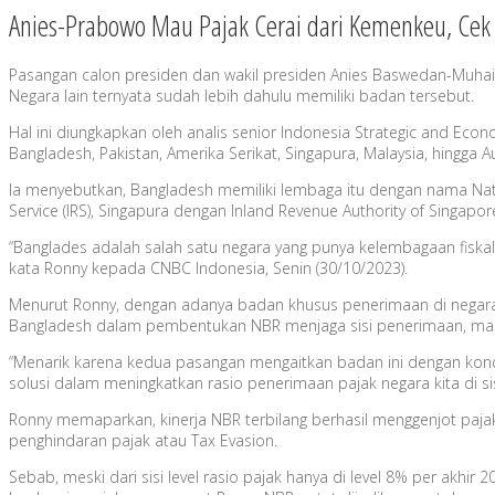
Anies-Prabowo Mau Pajak Cerai dari Kemenkeu, Cek
Pasangan calon presiden dan wakil presiden Anies Baswedan-Muha
Negara lain ternyata sudah lebih dahulu memiliki badan tersebut.
Hal ini diungkapkan oleh analis senior Indonesia Strategic and Eco
Bangladesh, Pakistan, Amerika Serikat, Singapura, Malaysia, hingga Au
Ia menyebutkan, Bangladesh memiliki lembaga itu dengan nama Nat
Service (IRS), Singapura dengan Inland Revenue Authority of Singapor
“Banglades adalah salah satu negara yang punya kelembagaan fiska
kata Ronny kepada CNBC Indonesia, Senin (30/10/2023).
Menurut Ronny, dengan adanya badan khusus penerimaan di negara l
Bangladesh dalam pembentukan NBR menjaga sisi penerimaan, maupun s
“Menarik karena kedua pasangan mengaitkan badan ini dengan kondi
solusi dalam meningkatkan rasio penerimaan pajak negara kita di sis
Ronny memaparkan, kinerja NBR terbilang berhasil menggenjot pajak
penghindaran pajak atau Tax Evasion.
Sebab, meski dari sisi level rasio pajak hanya di level 8% per akhi