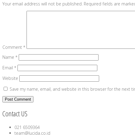
Your email address will not be published.
Required fields are mark
Comment
*
Name
*
Email
*
Website
Save my name, email, and website in this browser for the next 
Contact US
021 6509364
team@lucida.co.id