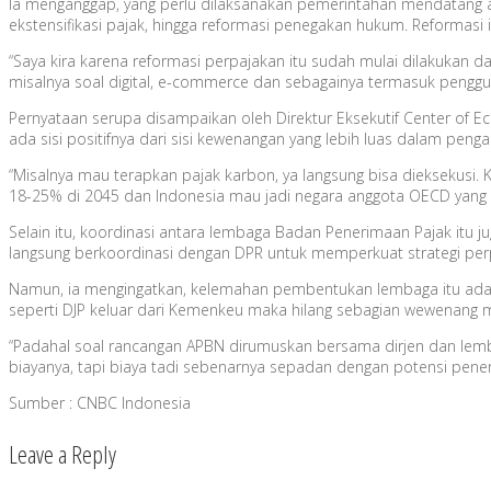
Ia menganggap, yang perlu dilaksanakan pemerintahan mendatang ada
ekstensifikasi pajak, hingga reformasi penegakan hukum. Reformas
“Saya kira karena reformasi perpajakan itu sudah mulai dilakukan da
misalnya soal digital, e-commerce dan sebagainya termasuk penggun
Pernyataan serupa disampaikan oleh Direktur Eksekutif Center of 
ada sisi positifnya dari sisi kewenangan yang lebih luas dalam peng
“Misalnya mau terapkan pajak karbon, ya langsung bisa dieksekusi. 
18-25% di 2045 dan Indonesia mau jadi negara anggota OECD yang r
Selain itu, koordinasi antara lembaga Badan Penerimaan Pajak itu j
langsung berkoordinasi dengan DPR untuk memperkuat strategi per
Namun, ia mengingatkan, kelemahan pembentukan lembaga itu ada p
seperti DJP keluar dari Kemenkeu maka hilang sebagian wewenang 
“Padahal soal rancangan APBN dirumuskan bersama dirjen dan lem
biayanya, tapi biaya tadi sebenarnya sepadan dengan potensi pen
Sumber : CNBC Indonesia
Leave a Reply