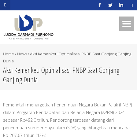
.mapouter{position:relative;text-
align:right;height:500px;width:600px;}embedgooglemap.net.gmap_can
{overflow:hidden;background:none!important;height:500px;width:600p
Home
/
News
/
Aksi Kemenkeu Optimalisasi PNBP Saat Gonjang Ganjing
Dunia
Aksi Kemenkeu Optimalisasi PNBP Saat Gonjang
Ganjing Dunia
Pemerintah menargetkan Penerimaan Negara Bukan Pajak (PNBP)
dalam Anggaran Pendapatan dan Belanja Negara (APBN) 2024
sebesar Rp492,0 triliun. Pendorong terbesar datang dari
penerimaan sumber daya alam (SDA) yang ditargetkan mencapai
Rp 207,67 triliun (42%).