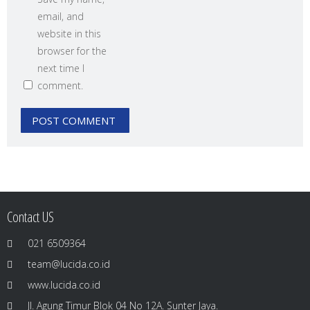
email, and
website in this
browser for the
next time I
comment.
Contact US
021 6509364
team@lucida.co.id
www.lucida.co.id
Jl. Agung Timur Blok 04 No 12A. Sunter Jaya.