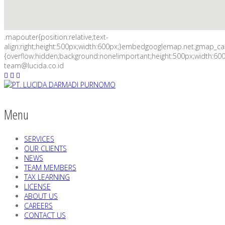
.mapouter{position:relative;text-
align:right;height:500px;width:600px;}embedgooglemap.net.gmap_c
{overflow:hidden;background:none!important;height:500px;width:600
team@lucida.co.id
Menu
SERVICES
OUR CLIENTS
NEWS
TEAM MEMBERS
TAX LEARNING
LICENSE
ABOUT US
CAREERS
CONTACT US