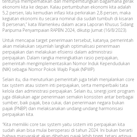
tentunya memperhatikan dan memperhitungkan bagaimana gerak
ekonomi kita ke depan. Kalau pertumbuhan ekonomi kita adalah
5,2 persen, lalu kemudian inflasi kita perkirakan 2,8 persen, maka
kegiatan ekonomi itu secara nominal dia sudah tumbuh di kisaran
8 persenan,” kata Wamenkeu dalam acara Laporan Khusus Sidang
Paripurna Penyampaian RAPBN 2024, dikutip Jumat (16/8/2023).
Untuk mencapai target penerimaan tersebut, katanya, pemerintah
akan melakukan sejumlah langkah optimalisasi penerimaan
perpajakan dan melakukan efisiensi dalam administrasi
perpajakan. Dalam rangka meningkatkan rasio perpajakan,
pemerintah mengimplementasikan Nomor Induk Kependudukan
(NIK) sebagai Nomor Pokok Wajib Pajak (NPWP).
Selain itu, dia menuturkan pemerintah juga telah menjalankan core
tax system atau sistem inti perpajakan, serta memperbaiki tata
kelola dan administrasi perpajakan. Selain itu, sinergi joint program
juga dilakukan agar penerimaan semakin konsisten antar berbagai
sumber, baik pajak, bea cukai, dan penerimaan negara bukan
pajak (PNBP) dan melaksanakan undang-undang harmonisasi
perpajakan kita.
“Kita memiliki core tax system yaitu sistem inti perpajakan kita
sudah akan bisa mulai beroperasi di tahun 2024. Ini bukan berarti
bahwa masyarakat akan dibebani pajak lebih tinggi, tetapi artinya