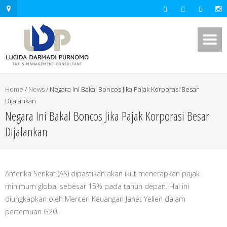
.mapouter{position:relative;text-
align:right;height:500px;width:600px;}embedgooglemap.net.gmap_can
{overflow:hidden;background:none!important;height:500px;width:600p
Home
/
News
/
Negara Ini Bakal Boncos Jika Pajak Korporasi Besar
Dijalankan
Negara Ini Bakal Boncos Jika Pajak Korporasi Besar
Dijalankan
Amerika Serikat (AS) dipastikan akan ikut menerapkan pajak
minimum global sebesar 15% pada tahun depan. Hal ini
diungkapkan oleh Menteri Keuangan Janet Yellen dalam
pertemuan G20.