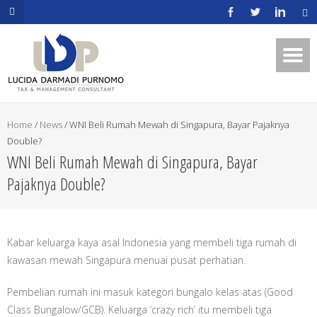
.mapouter{position:relative;text-
align:right;height:500px;width:600px;}embedgooglemap.net.gmap_can
{overflow:hidden;background:none!important;height:500px;width:600p
Home
/
News
/
WNI Beli Rumah Mewah di Singapura, Bayar Pajaknya
Double?
WNI Beli Rumah Mewah di Singapura, Bayar
Pajaknya Double?
Kabar keluarga kaya asal Indonesia yang membeli tiga rumah di
kawasan mewah Singapura menuai pusat perhatian.
Pembelian rumah ini masuk kategori bungalo kelas atas (Good
Class Bungalow/GCB). Keluarga ‘crazy rich’ itu membeli tiga