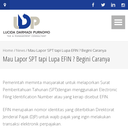
.mapouter{position:relative;text-
align:right;height:500px;width:600px;}embedgooglemap.net.gmap_can
{overflow:hidden;background:none!important;height:500px;width:600p
Home
/
News
/
Mau Lapor SPT tapi Lupa EFIN ? Begini Caranya
Mau Lapor SPT tapi Lupa EFIN ? Begini Caranya
Pemerintah meminta masyarakat untuk melaporkan Surat
Pemberitahuan Tahunan (SPT)dengan menggunakan Electronic
Filing Identification Number atau yang kerap disebut EFIN.
EFIN merupakan nomor identitas yang diterbitkan Direktorat
Jenderal Pajak (DJP) untuk wajib pajak yang ingin melakukan
transaksi elektronik perpajakan.